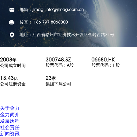
邮箱：jlmag_info@jlmag.com.cn
传真：+86 797 8068000
地址：江西省赣州市经济技术开发区金岭西路81号
2008
300748.SZ
06680.HK
年
股票代码：A股
股票代码：H股
公司成立时间
13.43
23
亿
家
公司注册资金
集团下属公司
关于金力
金力简介
发展历程
社会责任
新闻资讯